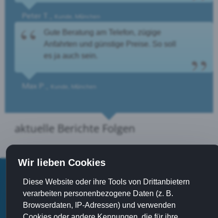
Peter T.,
Kunde, München
Gute Beratung am Telefon, zügige
Anfahrten und günstige Preise. So soll
es ja auch sein.
Max P.,
Kunde, München
aktuelle Berichte Folgen
Wir lieben Cookies
Sie finden uns auch auf:
Diese Website oder ihre Tools von Drittanbietern
verarbeiten personenbezogene Daten (z. B.
Browserdaten, IP-Adressen) und verwenden
Cookies oder andere Kennungen, die für ihre