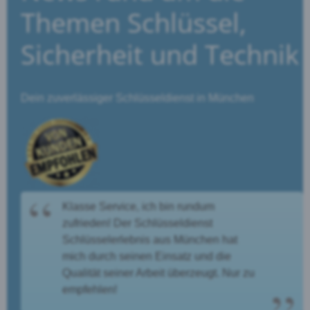
Themen Schlüssel,
Sicherheit und Technik
Dein zuverlässiger Schlüsseldienst in München
Klasse Service, ich bin rundum
zufrieden! Der Schlüsseldienst
Schlüsselerlebnis aus München hat
mich durch seinen Einsatz und die
Qualität seiner Arbeit überzeugt. Nur zu
empfehlen!