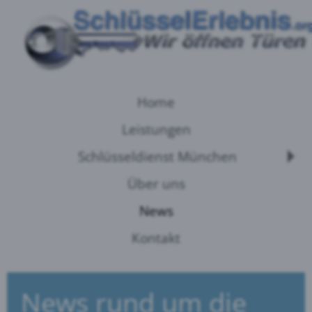
Home
Leistungen
Schlüsseldienst München
Über uns
News
Kontakt
News rund um die